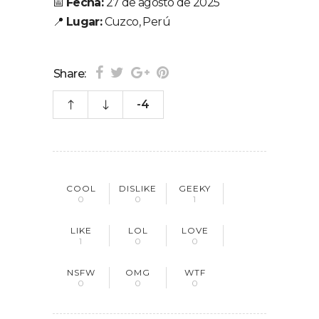
📅
Fecha:
27 de agosto de 2025
📍
Lugar:
Cuzco, Perú
Share:
-4
COOL
DISLIKE
GEEKY
0
0
1
LIKE
LOL
LOVE
1
0
0
NSFW
OMG
WTF
0
0
0