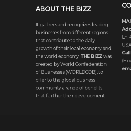
CO
ABOUT THE BIZZ
MAI
It gathers and recognizes leading
Add
businesses from different regions
Ln.
that contribute to the daily
US
growth of their local economy and
Call
the world economy.
THE BIZZ
was
(Ho
created by World Confederation
ema
of Businesses (WORLDCOB), to
offer to the global business
community a range of benefits
that further their development.