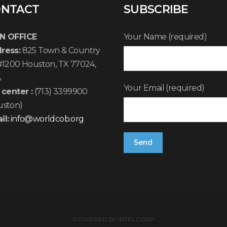
NTACT
SUBSCRIBE
N OFFICE
Your Name (required)
ress:
825 Town & Country
 #1200 Houston, TX 77024,
A
Your Email (required)
 center :
(713) 3399900
uston)
il:
info@worldcob.org
POWERED BY
INTELCORP