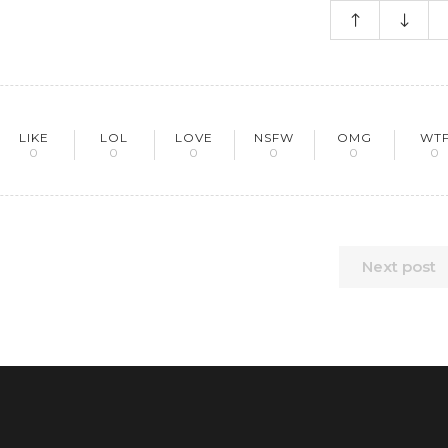
LIKE
LOL
LOVE
NSFW
OMG
WT
0
0
0
0
0
0
Next post