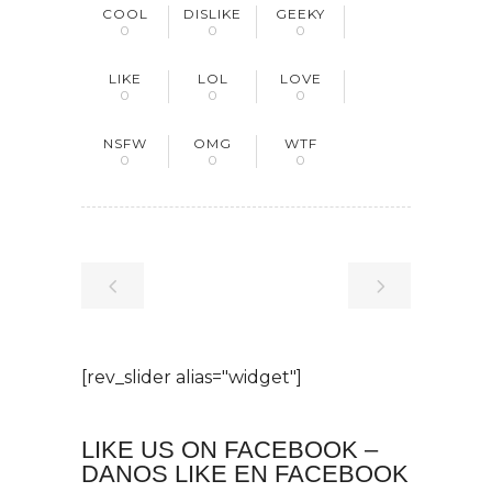
COOL
DISLIKE
GEEKY
0
0
0
LIKE
LOL
LOVE
0
0
0
NSFW
OMG
WTF
0
0
0
[rev_slider alias="widget"]
LIKE US ON FACEBOOK –
DANOS LIKE EN FACEBOOK