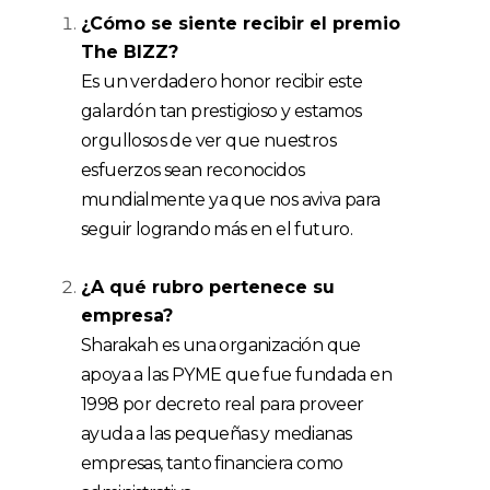
¿Cómo se siente recibir el premio
The BIZZ?
Es un verdadero honor recibir este
galardón tan prestigioso y estamos
orgullosos de ver que nuestros
esfuerzos sean reconocidos
mundialmente ya que nos aviva para
seguir logrando más en el futuro.
¿
A
qué
rubro pertenece
su
empresa?
Sharakah es una organización que
apoya a las PYME que fue fundada en
1998 por decreto real para proveer
ayuda a las pequeñas y medianas
empresas, tanto financiera como