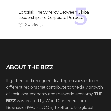
Editorial: The Synergy Between Global
Leadership and Corporate Purpose
2 weeks ago
ABOUT THE BIZZ
It gathers and recognizes leading businesses from
different regions that contribute to the daily growth
of their local economy and the world economy.
THE
BIZZ
was created by World Confederation of
Businesses (WORLDCOB), to offer to the global