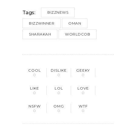
Tags:
BIZZNEWS
BIZZWINNER
OMAN
SHARAKAH
WORLDCOB
COOL
DISLIKE
GEEKY
0
0
0
LIKE
LOL
LOVE
0
0
0
NSFW
OMG
WTF
0
0
0