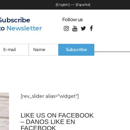
[English]
—-
[Español]
Subscribe
Follow us
to
Newsletter
[rev_slider alias="widget"]
LIKE US ON FACEBOOK
– DANOS LIKE EN
FACEBOOK