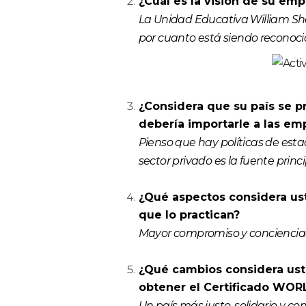
¿Cuál es la visión de su emp
La Unidad Educativa William Shak
por cuanto está siendo reconoc
¿Considera que su país se 
debería importarle a las em
Pienso que hay políticas de est
sector privado es la fuente princi
¿Qué aspectos considera us
que lo practican?
Mayor compromiso y concienciaci
¿Qué cambios considera ust
obtener el Certificado WOR
Un país más justo, solidario y con