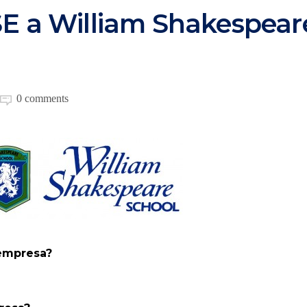
SE a William Shakespear
0 comments
empresa?