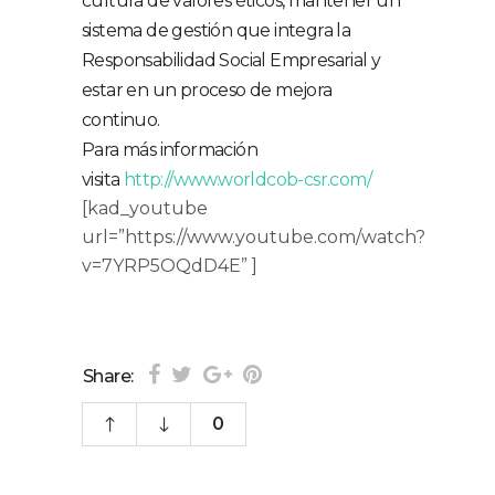
cultura de valores éticos, mantener un
sistema de gestión que integra la
Responsabilidad Social Empresarial y
estar en un proceso de mejora
continuo.
Para más información
visita
http://www.worldcob-csr.com/
[kad_youtube
url=”https://www.youtube.com/watch?
v=7YRP5OQdD4E” ]
Share:
0