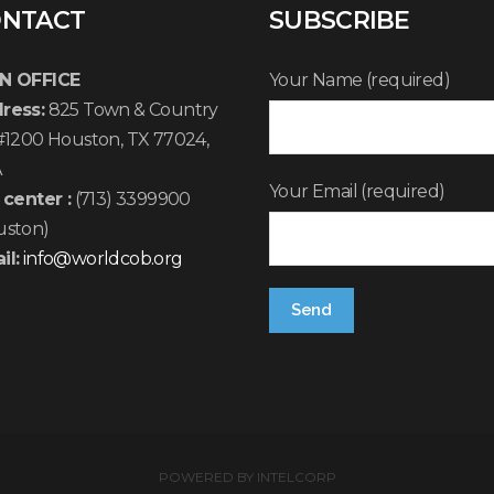
NTACT
SUBSCRIBE
N OFFICE
Your Name (required)
ress:
825 Town & Country
 #1200 Houston, TX 77024,
A
Your Email (required)
 center :
(713) 3399900
uston)
il:
info@worldcob.org
POWERED BY
INTELCORP