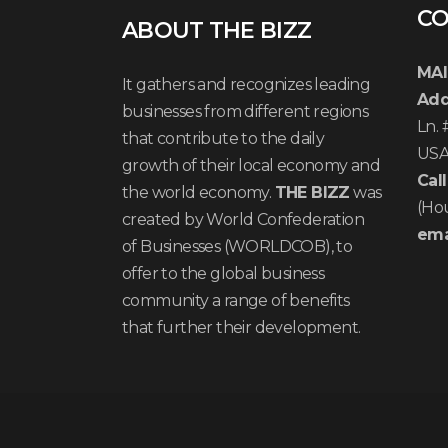
CO
ABOUT THE BIZZ
MAI
It gathers and recognizes leading
Add
businesses from different regions
Ln.
that contribute to the daily
US
growth of their local economy and
Call
the world economy.
THE BIZZ
was
(Ho
created by World Confederation
ema
of Businesses (WORLDCOB), to
offer to the global business
community a range of benefits
that further their development.