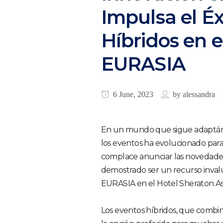
Impulsa el Éx
Híbridos en 
EURASIA
6 June, 2023
by
alessandra
En un mundo que sigue adaptándo
los eventos ha evolucionado para
complace anunciar las novedades
demostrado ser un recurso invalu
EURASIA en el Hotel Sheraton Ast
Los eventos híbridos, que combin