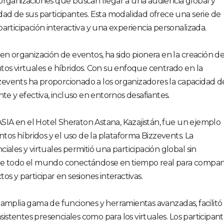
organizaciones que buscan llegar a una audiencia global y
dad de sus participantes. Esta modalidad ofrece una serie de
articipación interactiva y una experiencia personalizada.
en organización de eventos, ha sido pionera en la creación d
tos virtuales e híbridos. Con su enfoque centrado en la
izzevents ha proporcionado a los organizadores la capacidad d
te y efectiva, incluso en entornos desafiantes.
IA en el Hotel Sheraton Astana, Kazajistán, fue un ejemplo
ntos híbridos y el uso de la plataforma Bizzevents. La
iales y virtuales permitió una participación global sin
de todo el mundo conectándose en tiempo real para compart
s y participar en sesiones interactivas.
 amplia gama de funciones y herramientas avanzadas, facilitó
asistentes presenciales como para los virtuales. Los participan