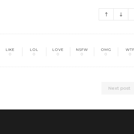
LIKE
LOL
LOVE
NSFW
OMG
WT
0
0
0
0
0
0
Next post