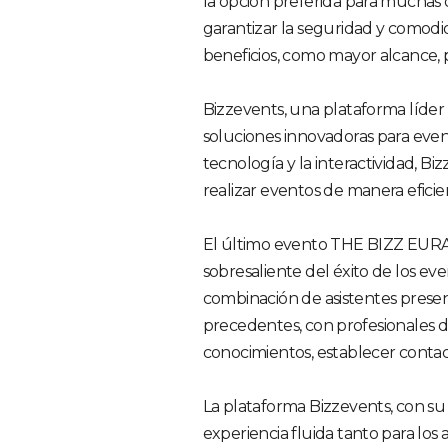
la opción preferida para muchas 
garantizar la seguridad y comodi
beneficios, como mayor alcance, p
Bizzevents, una plataforma líder 
soluciones innovadoras para even
tecnología y la interactividad, B
realizar eventos de manera eficien
El último evento THE BIZZ EURAS
sobresaliente del éxito de los eve
combinación de asistentes presenc
precedentes, con profesionales 
conocimientos, establecer contacto
La plataforma Bizzevents, con su
experiencia fluida tanto para los 