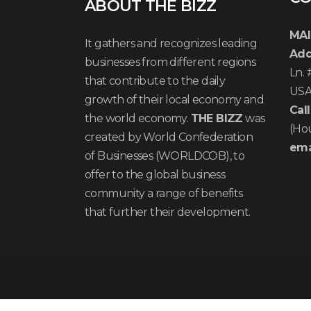
ABOUT THE BIZZ
MAI
It gathers and recognizes leading
Add
businesses from different regions
Ln.
that contribute to the daily
US
growth of their local economy and
Call
the world economy.
THE BIZZ
was
(Ho
created by World Confederation
ema
of Businesses (WORLDCOB), to
offer to the global business
community a range of benefits
that further their development.