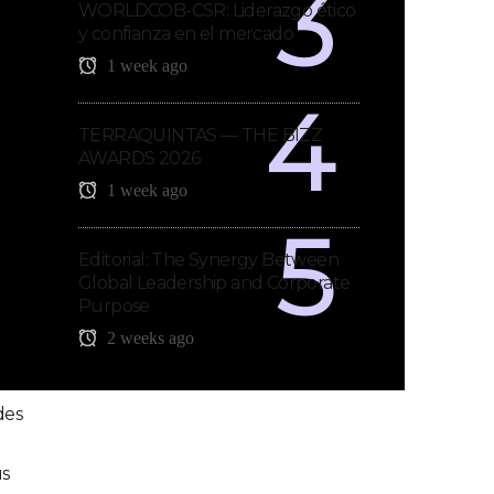
WORLDCOB-CSR: Liderazgo ético
y confianza en el mercado
1 week ago
TERRAQUINTAS — THE BIZZ
AWARDS 2026
1 week ago
Editorial: The Synergy Between
Global Leadership and Corporate
Purpose
2 weeks ago
des
us