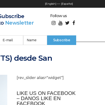
[English]
—-
[Español]
Subscribe
Follow us
to
Newsletter
TS) desde San
[rev_slider alias="widget"]
LIKE US ON FACEBOOK
– DANOS LIKE EN
FACEBOOK