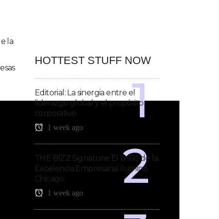
e la
HOTTEST STUFF NOW
resas
Editorial: La sinergia entre el
liderazgo global y el propósito
corporativo
1 week ago
THE BIZZ Signature: El brillo de la
Excelencia Empresarial ilumino
Chicago.
1 week ago