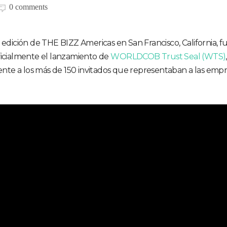
0 comments
 edición de THE BIZZ Americas en San Francisco, California, fu
ficialmente el lanzamiento de
WORLDCOB Trust Seal (WTS)
,
rente a los más de 150 invitados que representaban a las emp