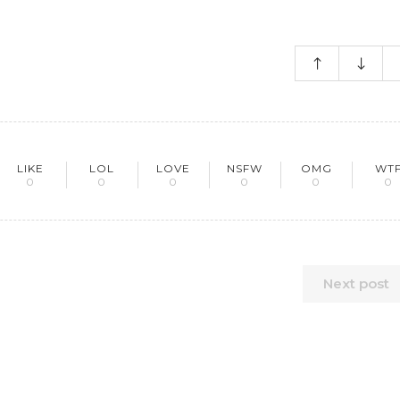
LIKE
LOL
LOVE
NSFW
OMG
WT
0
0
0
0
0
0
Next post