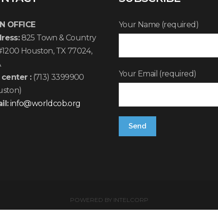
N OFFICE
Your Name (required)
ress:
825 Town & Country
 #1200 Houston, TX 77024,
A
Your Email (required)
 center :
(713) 3399900
uston)
il:
info@worldcob.org
POWERED BY
INTELCORP