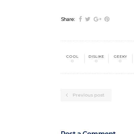
Share:
COOL
DISLIKE
GEEKY
0
0
0
Previous post
Post a Comment