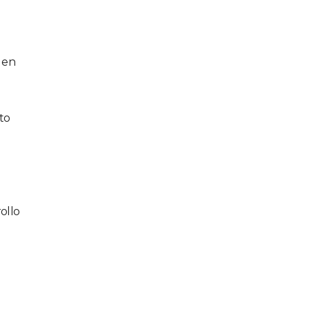
 en
to
ollo