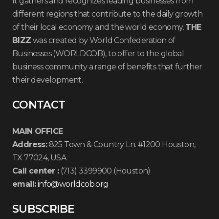
It gathers and recognizes leading businesses from
different regions that contribute to the daily growth
of their local economy and the world economy.
THE
BIZZ
was created by World Confederation of
Businesses (WORLDCOB), to offer to the global
business community a range of benefits that further
their development.
CONTACT
MAIN OFFICE
Address:
825 Town & Country Ln. #1200 Houston,
TX 77024, USA
Call center :
(713) 3399900 (Houston)
email:
info@worldcob.org
SUBSCRIBE