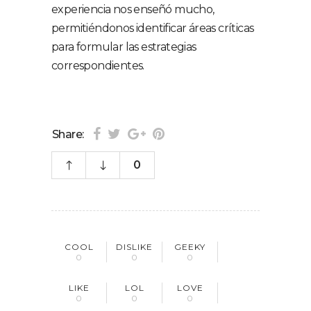
experiencia nos enseñó mucho,
permitiéndonos identificar áreas críticas
para formular las estrategias
correspondientes.
Share:
0
COOL
DISLIKE
GEEKY
0
0
0
LIKE
LOL
LOVE
0
0
0