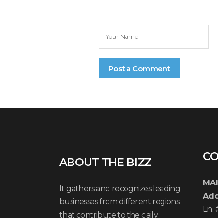
CO
ABOUT THE BIZZ
MAI
It gathers and recognizes leading
Add
businesses from different regions
Ln.
that contribute to the daily