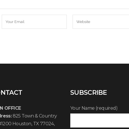
NTACT
SUBSCRIBE
N OFFICE
Your Name (required)
ress:
825 Town & Country
 #1200 Houston, TX 77024,