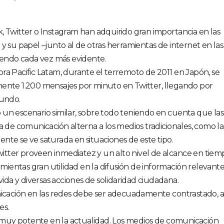
, Twitter o Instagram han adquirido gran importancia en las
y su papel –junto al de otras herramientas de internet en las
ciendo cada vez más evidente.
ra Pacific Latam, durante el terremoto de 2011 en Japón, se
mente 1.200 mensajes por minuto en Twitter, llegando por
gundo.
un escenario similar, sobre todo teniendo en cuenta que las
a de comunicación alterna a los medios tradicionales, como la
nte se ve saturada en situaciones de este tipo.
tter proveen inmediatez y un alto nivel de alcance en tiem
ramientas gran utilidad en la difusión de información relevant
vida y diversas acciones de solidaridad ciudadana.
nicación en las redes debe ser adecuadamente contrastado, a 
es.
es muy potente en la actualidad. Los medios de comunicación