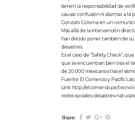
tienen la responsabilidad de veri
causar confusión ni alarmar a la 
Gonzalo Coloma en un comunicado
Más allá de la intervención direc
han decido poner también de su 
desastres.
Es el caso de “Safety Check”, que
que se encuentran bien tras el t
de 20.000 mexicanos tras el sismo
Fuente: El Comercio y Pacific La
Link: http://elcomercio.pe/tecno
redes-sociales-desastres-natural
Share: