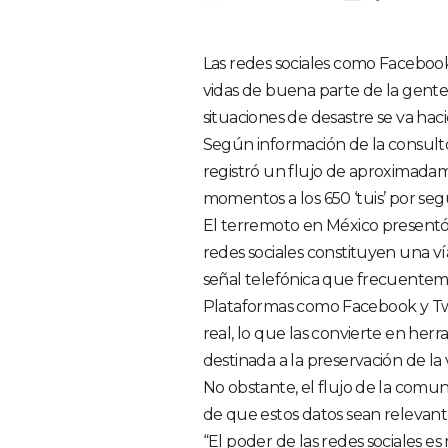
Las redes sociales como Facebook
vidas de buena parte de la gente 
situaciones de desastre se va ha
Según información de la consulto
registró un flujo de aproximada
momentos a los 650 ‘tuis’ por se
El terremoto en México presentó 
redes sociales constituyen una ví
señal telefónica que frecuenteme
Plataformas como Facebook y Twi
real, lo que las convierte en her
destinada a la preservación de la 
No obstante, el flujo de la comu
de que estos datos sean relevant
“El poder de las redes sociales 