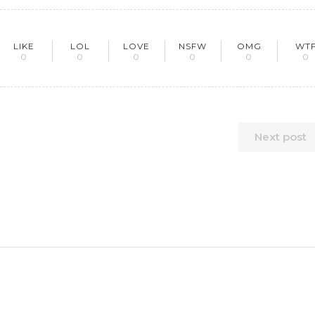
LIKE
LOL
LOVE
NSFW
OMG
WT
0
0
0
0
0
0
Next post