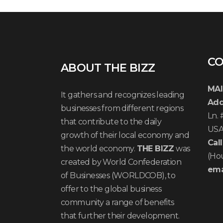
CO
ABOUT THE BIZZ
MAI
It gathers and recognizes leading
Add
businesses from different regions
Ln.
that contribute to the daily
US
growth of their local economy and
Call
the world economy.
THE BIZZ
was
(Ho
created by World Confederation
ema
of Businesses (WORLDCOB), to
offer to the global business
community a range of benefits
that further their development.