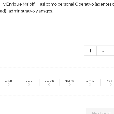
H. y Enrique Maloff H. así como personal Operativo (agentes 
ad), administrativo y amigos.
LIKE
LOL
LOVE
NSFW
OMG
WT
0
0
0
0
0
0
Next post