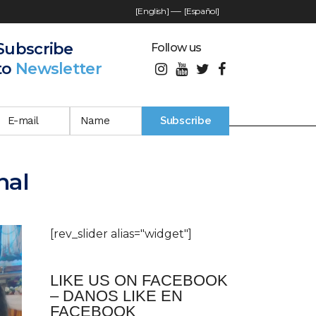
[English]
—-
[Español]
Subscribe
Follow us
to
Newsletter
nal
[rev_slider alias="widget"]
LIKE US ON FACEBOOK
– DANOS LIKE EN
FACEBOOK