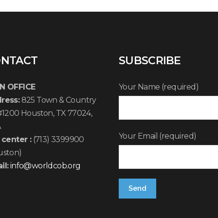
NTACT
SUBSCRIBE
N OFFICE
Your Name (required)
ress:
825 Town & Country
 #1200 Houston, TX 77024,
A
Your Email (required)
 center :
(713) 3399900
uston)
il:
info@worldcob.org