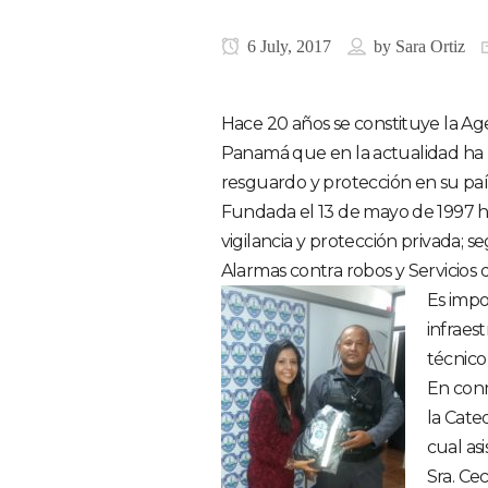
6 July, 2017
by
Sara Ortiz
Hace 20 años se constituye la Ag
Panamá que en la actualidad ha 
resguardo y protección en su paí
Fundada el 13 de mayo de 1997 ha 
vigilancia y protección privada; s
Alarmas contra robos y Servicios d
Es impo
infraes
técnico 
En conm
la Cated
cual as
Sra. Cec