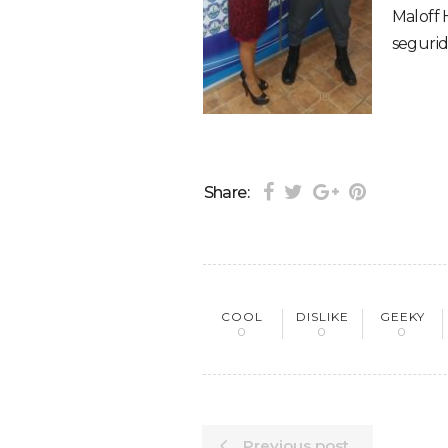
Maloff 
segurid
Share:
COOL
DISLIKE
GEEKY
0
0
0
Previous post