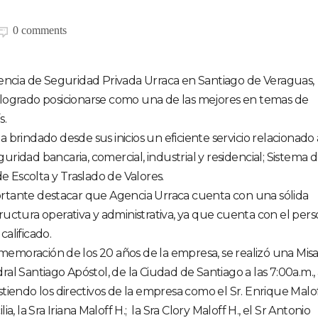
0 comments
encia de Seguridad Privada Urraca en Santiago de Veraguas,
logrado posicionarse como una de las mejores en temas de
s.
brindado desde sus inicios un eficiente servicio relacionado 
eguridad bancaria, comercial, industrial y residencial; Sistema 
e Escolta y Traslado de Valores.
rtante destacar que Agencia Urraca cuenta con una sólida
tructura operativa y administrativa, ya que cuenta con el pers
calificado.
emoración de los 20 años de la empresa, se realizó una Mis
ral Santiago Apóstol, de la Ciudad de Santiago a las 7:00a.m., 
istiendo los directivos de la empresa como el Sr. Enrique Maloff
ilia, la Sra Iriana Maloff H.; la Sra Clory Maloff H., el Sr Antonio