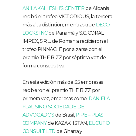
ANILA KALLESHI’S CENTER
de Albania
recibió el trofeo VICTORIOUS, la tercera
más alta distinción, mientras que
DECO
LOCKS INC
de Panamá y S.C. CORAL
IMPEX, S.R.L. de Romania recibieron el
trofeo PINNACLE por alzarse con el
premio THE BIZZ por séptima vez de
forma consecutiva.
En esta edición más de 35 empresas
recibieron el premio THE BIZZ por
primera vez, empresas como
DANIELA
FLAUSINO SOCIEDADE DE
ADVOGADOS
de Brasil,
PIPE – PLAST
COMPANY
de KAZAKHSTAN,
EL CUTO
CONSULT LTD
de Ghana y