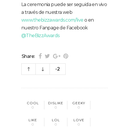
La ceremonia puede ser seguida en vivo
a través de nuestra web
www.thebizzawards.com/live
o en
nuestro Fanpage de Facebook
@TheBizzAwards
Share:
-2
COOL
DISLIKE
GEEKY
0
0
0
LIKE
LOL
LOVE
0
0
0