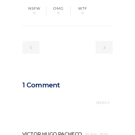
NSFW
OMG
WTF
0
0
0
1 Comment
REPLY
VICTOR HUGO PACHECO
30 July, 2019