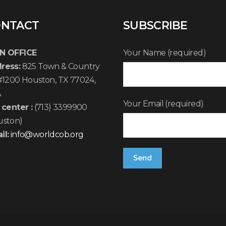
NTACT
SUBSCRIBE
N OFFICE
Your Name (required)
ress:
825 Town & Country
 #1200 Houston, TX 77024,
A
Your Email (required)
 center :
(713) 3399900
uston)
il:
info@worldcob.org