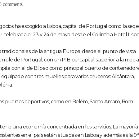
0 comments
cios ha escogido a Lisboa, capital de Portugal como la sede
 celebrada el 23 y 24 de mayo desde el Corinthia Hotel Lisbo
 tradicionales de la antigua Europa, desde el punto de vista
enible de Portugal, con un PIB percapital superior a la media
mpite con el de Bilbao como principal puerto de contenedor
 equipado con tres muelles para varios cruceros: Alcântara,
lónia.
arios puertos deportivos, como en Belém, Santo Amaro, Bom
 tiene una economía concentrada en los servicios. La mayoría
xistentes en el país están situadas en Lisboa y además es la 9.ª