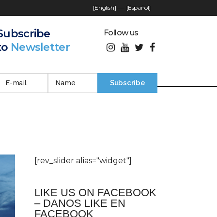
[English]
—-
[Español]
Subscribe
Follow us
to
Newsletter
[rev_slider alias="widget"]
LIKE US ON FACEBOOK
– DANOS LIKE EN
FACEBOOK