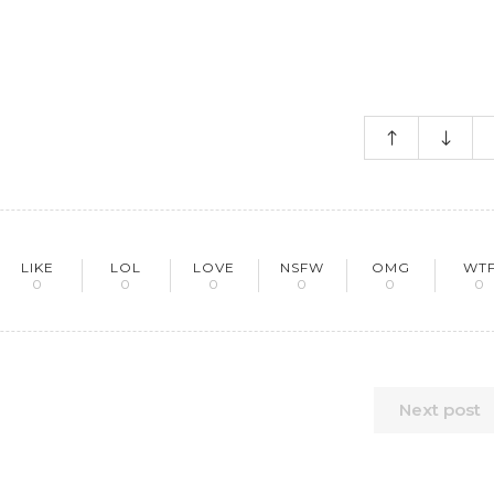
LIKE
LOL
LOVE
NSFW
OMG
WT
0
0
0
0
0
0
Next post