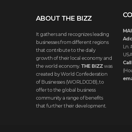
CO
ABOUT THE BIZZ
MAI
It gathers and recognizes leading
Add
businesses from different regions
Ln.
that contribute to the daily
US
growth of their local economy and
Call
the world economy.
THE BIZZ
was
(Ho
created by World Confederation
ema
of Businesses (WORLDCOB), to
offer to the global business
community a range of benefits
that further their development.