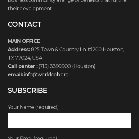
business community a range of benefits that further
their development.
CONTACT
MAIN OFFICE
Address:
825 Town & Country Ln. #1200 Houston,
TX 77024, USA
Call center :
(713) 3399900 (Houston)
email:
info@worldcob.org
SUBSCRIBE
Your Name (required)
Your Email (required)