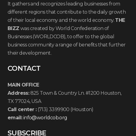
It gathers and recognizes leading businesses from
different regions that contribute to the daily growth
of their local economy and the world economy.
THE
BIZZ
was created by World Confederation of
Businesses (WORLDCOB), to offer to the global
business community a range of benefits that further
their development.
CONTACT
MAIN OFFICE
Address:
825 Town & Country Ln. #1200 Houston,
TX 77024, USA
Call center :
(713) 3399900 (Houston)
email:
info@worldcob.org
SUBSCRIBE