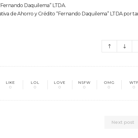
 “Fernando Daquilema” LTDA.
ativa de Ahorro y Crédito “Fernando Daquilema” LTDA por ta
LIKE
LOL
LOVE
NSFW
OMG
WT
0
0
0
0
0
0
Next post