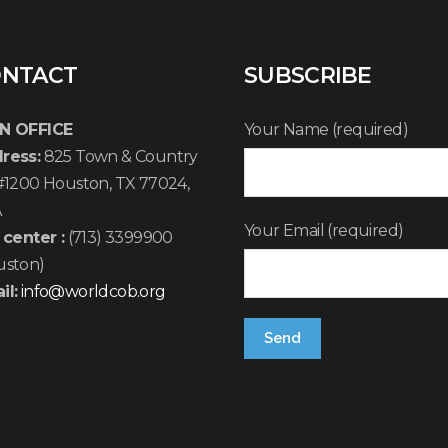
NTACT
SUBSCRIBE
N OFFICE
Your Name (required)
ress:
825 Town & Country
 #1200 Houston, TX 77024,
A
Your Email (required)
 center :
(713) 3399900
uston)
il:
info@worldcob.org