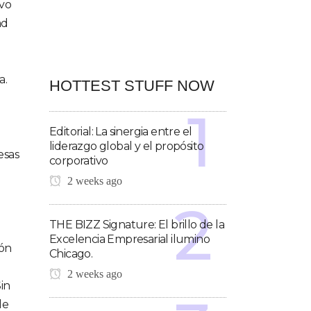
uvo
ad
e
a.
HOTTEST STUFF NOW
Editorial: La sinergia entre el
liderazgo global y el propósito
esas
corporativo
2 weeks ago
THE BIZZ Signature: El brillo de la
Excelencia Empresarial ilumino
ión
Chicago.
2 weeks ago
in
de