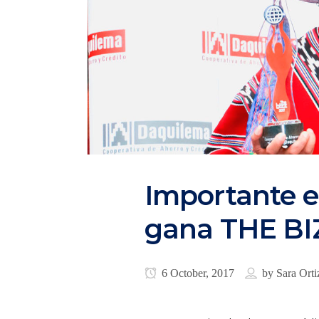
Importante 
gana THE BI
6 October, 2017
by
Sara Orti