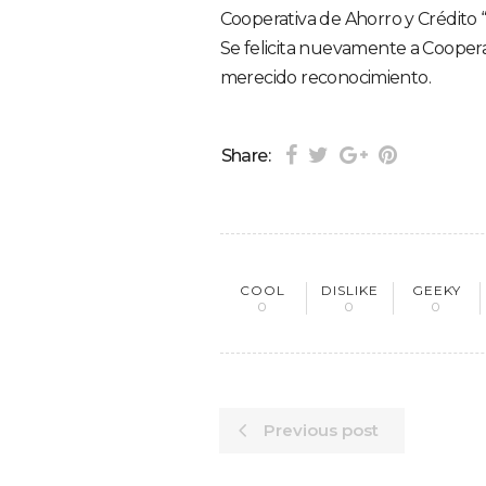
Cooperativa de Ahorro y Crédito
Se felicita nuevamente a Cooper
merecido reconocimiento.
Share:
COOL
DISLIKE
GEEKY
0
0
0
Previous post