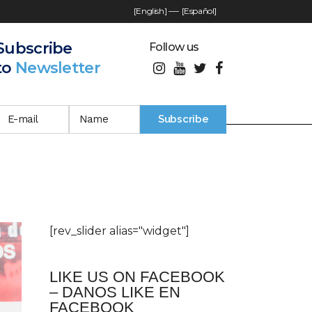
[English]
—-
[Español]
Subscribe
Follow us
to
Newsletter
[rev_slider alias="widget"]
LIKE US ON FACEBOOK
– DANOS LIKE EN
FACEBOOK