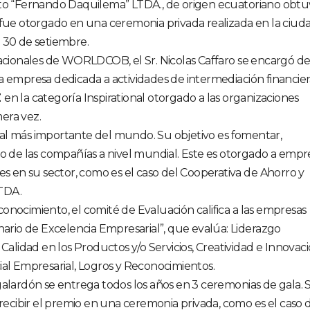
ito “Fernando Daquilema” LTDA., de origen ecuatoriano obt
 fue otorgado en una ceremonia privada realizada en la ciud
 30 de setiembre.
acionales de WORLDCOB, el Sr. Nicolas Caffaro se encargó d
a empresa dedicada a actividades de intermediación financier
Z
en la categoría Inspirational otorgado a las organizaciones
era vez.
al más importante del mundo. Su objetivo es fomentar,
lo de las compañías a nivel mundial. Este es otorgado a empr
es en su sector, como es el caso del Cooperativa de Ahorro y
TDA.
onocimiento, el comité de Evaluación califica a las empresas
nario de Excelencia Empresarial”, que evalúa: Liderazgo
 Calidad en los Productos y/o Servicios, Creatividad e Innovac
ial Empresarial, Logros y Reconocimientos.
galardón se entrega todos los años en 3 ceremonias de gala. S
 recibir el premio en una ceremonia privada, como es el caso 