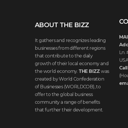
CO
ABOUT THE BIZZ
MAI
It gathers and recognizes leading
Add
businesses from different regions
Ln.
that contribute to the daily
US
growth of their local economy and
Call
the world economy.
THE BIZZ
was
(Ho
created by World Confederation
ema
of Businesses (WORLDCOB), to
offer to the global business
community a range of benefits
that further their development.