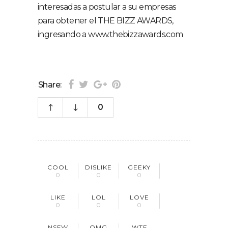
interesadas a postular a su empresas
para obtener el THE BIZZ AWARDS,
ingresando a www.thebizzawards.com
Share:
0
COOL
DISLIKE
GEEKY
0
0
0
LIKE
LOL
LOVE
0
0
0
NSFW
OMG
WTF